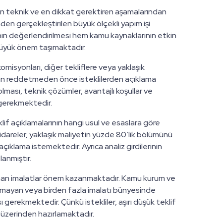
in en teknik ve en dikkat gerektiren aşamalarından
den gerçekleştirilen büyük ölçekli yapım işi
nın değerlendirilmesi hem kamu kaynaklarının etkin
 büyük önem taşımaktadır.
misyonları, diğer tekliflere veya yaklaşık
udan reddetmeden önce isteklilerden açıklama
ması, teknik çözümler, avantajlı koşullar ve
ı gerekmektedir.
lif açıklamalarının hangi usul ve esaslara göre
 idareler, yaklaşık maliyetin yüzde 80’lik bölümünü
 açıklama istemektedir. Ayrıca analiz girdilerinin
lanmıştır.
lanan imalatlar önem kazanmaktadır. Kamu kurum ve
 olmayan veya birden fazla imalatı bünyesinde
sı gerekmektedir. Çünkü istekliler, aşırı düşük teklif
ar üzerinden hazırlamaktadır.