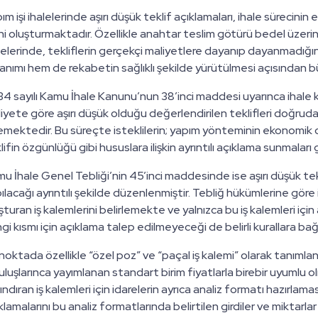
ım işi ihalelerinde aşırı düşük teklif açıklamaları, ihale sürecin
ini oluşturmaktadır. Özellikle anahtar teslim götürü bedel üzerin
lelerinde, tekliflerin gerçekçi maliyetlere dayanıp dayanmadığı
lanımı hem de rekabetin sağlıklı şekilde yürütülmesi açısından
4 sayılı Kamu İhale Kanunu’nun 38’inci maddesi uyarınca ihale ko
iyete göre aşırı düşük olduğu değerlendirilen teklifleri doğr
emektedir. Bu süreçte isteklilerin; yapım yönteminin ekonomik ol
lifin özgünlüğü gibi hususlara ilişkin ayrıntılı açıklama sunmalar
u İhale Genel Tebliği’nin 45’inci maddesinde ise aşırı düşük tek
ılacağı ayrıntılı şekilde düzenlenmiştir. Tebliğ hükümlerine göre
şturan iş kalemlerini belirlemekte ve yalnızca bu iş kalemleri için
gi kısmı için açıklama talep edilmeyeceği de belirli kurallara bağ
noktada özellikle “özel poz” ve “paçal iş kalemi” olarak tanım
uluşlarınca yayımlanan standart birim fiyatlarla birebir uyumlu
ındıran iş kalemleri için idarelerin ayrıca analiz formatı hazırlama
klamalarını bu analiz formatlarında belirtilen girdiler ve miktarl