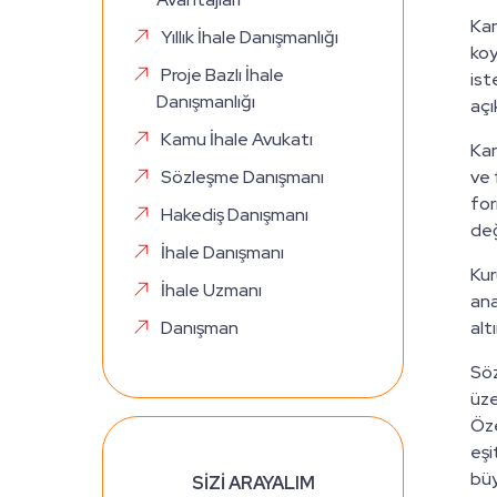
Kam
Yıllık İhale Danışmanlığı
koy
Proje Bazlı İhale
ist
Danışmanlığı
açı
Kamu İhale Avukatı
Kar
Sözleşme Danışmanı
ve 
for
Hakediş Danışmanı
değ
İhale Danışmanı
Kur
İhale Uzmanı
ana
Danışman
alt
Söz
üze
Öze
eşi
büy
SİZİ ARAYALIM