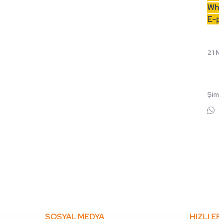
Wh
E-
21 
Şim
SOSYAL MEDYA
HIZLI E