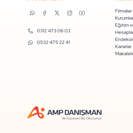
Firmalar
Kurumlar
Eğitim v
0312 473 06 03
Hesapla
Endeksle
0532 475 22 41
Kararlar
Makalel