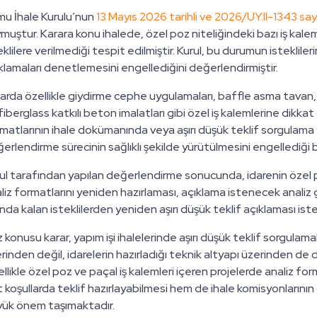
u İhale Kurulu’nun
13 Mayıs 2026 tarihli ve 2026/UY.II-1343 sayıl
muştur. Karara konu ihalede, özel poz niteliğindeki bazı iş kalemler
eklilere verilmediği tespit edilmiştir. Kurul, bu durumun istekliler
klamaları denetlemesini engellediğini değerlendirmiştir.
arda özellikle giydirme cephe uygulamaları, baffle asma tavan,
fiberglass katkılı beton imalatları gibi özel iş kalemlerine dikkat çe
matlarının ihale dokümanında veya aşırı düşük teklif sorgulama y
erlendirme sürecinin sağlıklı şekilde yürütülmesini engellediği bel
ul tarafından yapılan değerlendirme sonucunda, idarenin özel pozl
liz formatlarını yeniden hazırlaması, açıklama istenecek analiz gi
ında kalan isteklilerden yeniden aşırı düşük teklif açıklaması ist
 konusu karar, yapım işi ihalelerinde aşırı düşük teklif sorgulama
rinden değil, idarelerin hazırladığı teknik altyapı üzerinden de
llikle özel poz ve paçal iş kalemleri içeren projelerde analiz form
t koşullarda teklif hazırlayabilmesi hem de ihale komisyonların
ük önem taşımaktadır.