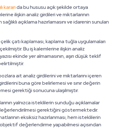
ı kararı
da bu hususu açık şekilde ortaya
ine ilişkin analiz girdileri ve miktarlarının
in sağlıklı açıklama hazırlamasını ve idarenin sunulan
 çelik çatı kaplaması, kaplama tuğla uygulamaları
kilmiştir. Bu iş kalemlerine ilişkin analiz
azısı ekinde yer almamasının, aşırı düşük teklif
irtilmiştir.
ara ait analiz girdilerini ve miktarlarını içeren
rdilerini buna göre belirlemesi ve sınır değerin
emesi gerektiği sonucuna ulaşılmıştır.
larının yalnızca isteklilerin sunduğu açıklamalar
 değerlendirilmesi gerektiğini göstermektedir.
atlarının eksiksiz hazırlanması, hem isteklilerin
ın objektif değerlendirme yapabilmesi açısından