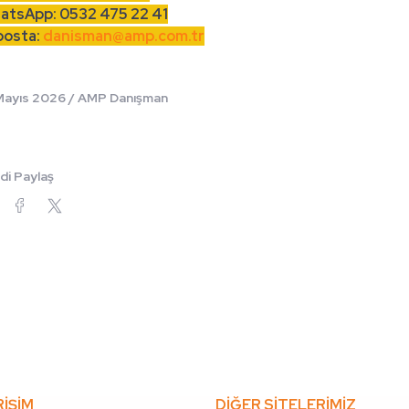
atsApp: 0532 475 22 41
posta:
danisman@amp.com.tr
Mayıs 2026 /
AMP Danışman
di Paylaş
RİŞİM
DİĞER SİTELERİMİZ