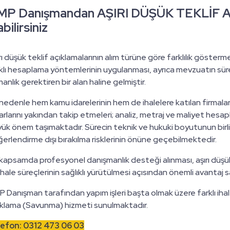
MP Danışmandan AŞIRI DÜŞÜK TEKLİF 
abilirsiniz
rı düşük teklif açıklamalarının alım türüne göre farklılık göstermes
klı hesaplama yöntemlerinin uygulanması, ayrıca mevzuatın sür
anlık gerektiren bir alan haline gelmiştir.
nedenle hem kamu idarelerinin hem de ihalelere katılan firmala
arlarını yakından takip etmeleri; analiz, metraj ve maliyet hesa
ük önem taşımaktadır. Sürecin teknik ve hukuki boyutunun birlik
erlendirme dışı bırakılma risklerinin önüne geçebilmektedir.
kapsamda profesyonel danışmanlık desteği alınması, aşırı düşük
ihale süreçlerinin sağlıklı yürütülmesi açısından önemli avantaj 
 Danışman tarafından yapım işleri başta olmak üzere farklı ihale
klama (Savunma) hizmeti sunulmaktadır.
lefon: 0312 473 06 03