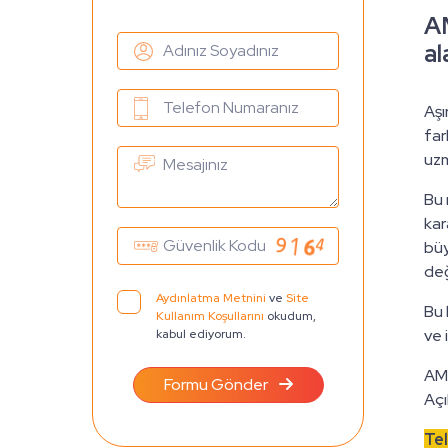
A
al
Aşı
far
uzm
Bu 
kar
büy
değ
Aydınlatma Metnini
ve
Site
Bu 
Kullanım Koşullarını
okudum,
ve 
kabul ediyorum.
AMP
Formu Gönder
Açı
Te