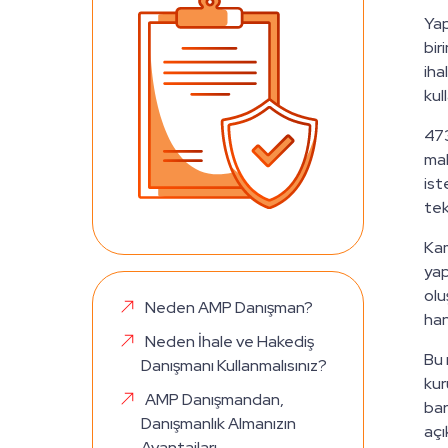
Yap
bir
iha
kul
473
mal
ist
tek
Kam
yap
olu
Neden AMP Danışman?
han
Neden İhale ve Hakediş
Bu 
Danışmanı Kullanmalısınız?
kur
AMP Danışmandan,
bar
Danışmanlık Almanızın
açı
Avantajları