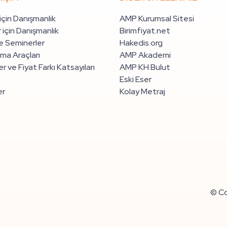
 için Danışmanlık
AMP Kurumsal Sitesi
 için Danışmanlık
Birimfiyat.net
e Seminerler
Hakedis.org
ma Araçları
AMP Akademi
r ve Fiyat Farkı Katsayıları
AMP KH Bulut
Eski Eser
er
Kolay Metraj
© Co