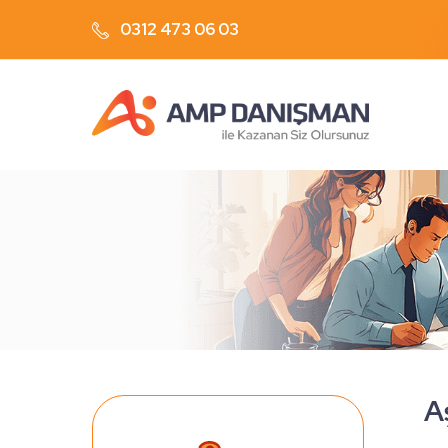
0312 473 06 03
A