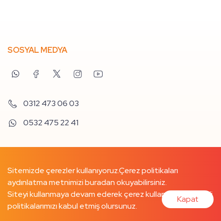
SOSYAL MEDYA
0312 473 06 03
0532 475 22 41
Sitemizde çerezler kullanıyoruz.
Çerez politikaları
aydınlatma metnimizi buradan
okuyabilirsiniz.
Siteyi kullanmaya devam ederek çerez kullanımımızı ve ilgili
Kapat
politikalarımızı kabul etmiş olursunuz.