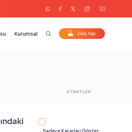
osu
Kurumsal
Giriş Yap
ETİKETLER
sındaki
Sadece Kararları Göster