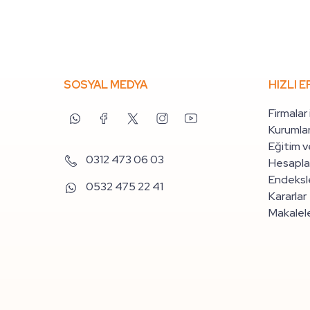
SOSYAL MEDYA
HIZLI E
Firmalar
Kurumlar
Eğitim v
0312 473 06 03
Hesapla
Endeksle
0532 475 22 41
Kararlar
Makalel