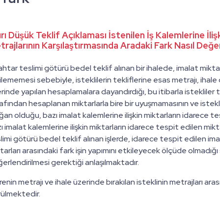
rı Düşük Teklif Açıklaması İstenilen İş Kalemlerine İlişk
trajlarının Karşılaştırmasında Aradaki Fark Nasıl Değerl
htar teslimi götürü bedel teklif alınan bir ihalede, imalat miktar
ilememesi sebebiyle, isteklilerin tekliflerine esas metrajı, ihale
rinde yapılan hesaplamalara dayandırdığı, bu itibarla istekliler
afından hesaplanan miktarlarla bire bir uyuşmamasının ve isteklil
ğan olduğu, bazı imalat kalemlerine ilişkin miktarların idarece t
ı imalat kalemlerine ilişkin miktarların idarece tespit edilen mik
limi götürü bedel teklif alınan işlerde, idarece tespit edilen imal
tarları arasındaki fark işin yapımını etkileyecek ölçüde olmadığı sü
erlendirilmesi gerektiği anlaşılmaktadır.
renin metrajı ve ihale üzerinde bırakılan isteklinin metrajları aras
ülmektedir.