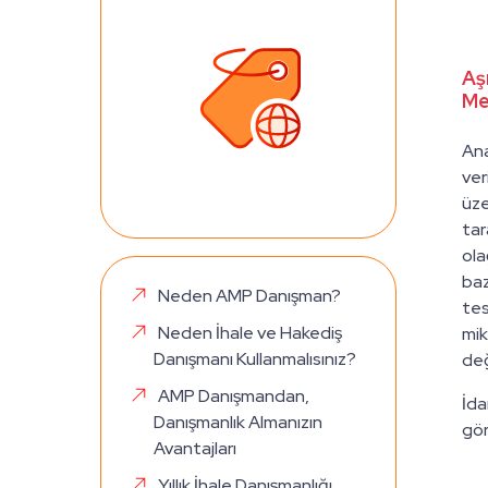
Aşı
Me
Ana
ver
üze
tar
ola
baz
Neden AMP Danışman?
tes
Neden İhale ve Hakediş
mik
Danışmanı Kullanmalısınız?
değ
AMP Danışmandan,
İda
Danışmanlık Almanızın
gör
Avantajları
Yıllık İhale Danışmanlığı