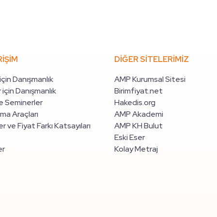
RİŞİM
DİĞER SİTELERİMİZ
 için Danışmanlık
AMP Kurumsal Sitesi
 için Danışmanlık
Birimfiyat.net
e Seminerler
Hakedis.org
ma Araçları
AMP Akademi
r ve Fiyat Farkı Katsayıları
AMP KH Bulut
Eski Eser
er
Kolay Metraj