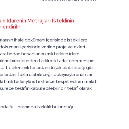
in İdarenin Metrajları İsteklinin
endirilir
larının ihale dokümanı içerisinde isteklilere
 dokümanı içerisinde verilen proje ve ekleri
 tarafından hesaplanan miktarların idare
erin birbirlerinden farklı miktarlar önermesinin
espit edilen miktarlardan düşük olabileceği gibi
tarlardan fazla olabileceği, dolayısıyla anahtar
at miktarlarıyla isteklilerce tespit edilen imalat
rece teklifin kabul edilebilir bir teklif olarak
ında %.....oranında farklılık bulunduğu