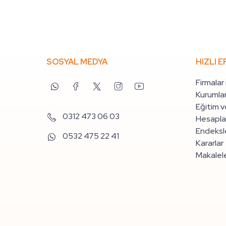
SOSYAL MEDYA
HIZLI E
Firmalar
Kurumlar
Eğitim v
0312 473 06 03
Hesapla
Endeksle
0532 475 22 41
Kararlar
Makalel