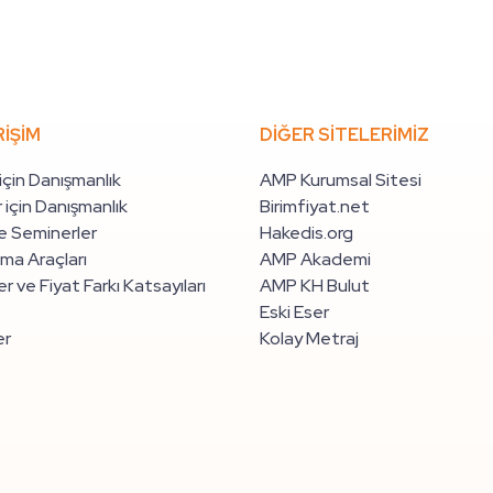
RİŞİM
DİĞER SİTELERİMİZ
 için Danışmanlık
AMP Kurumsal Sitesi
 için Danışmanlık
Birimfiyat.net
e Seminerler
Hakedis.org
ma Araçları
AMP Akademi
r ve Fiyat Farkı Katsayıları
AMP KH Bulut
Eski Eser
er
Kolay Metraj