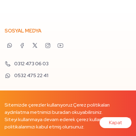
SOSYAL MEDYA
0312 473 06 03
0532 475 22 41
Sitemizde çerezler kullanıyoruz.
Çerez politikaları
aydınlatma metnimizi buradan
okuyabilirsiniz.
Siteyi kullanmaya devam ederek çerez kullanımımızı ve ilgili
Kapat
politikalarımızı kabul etmiş olursunuz.