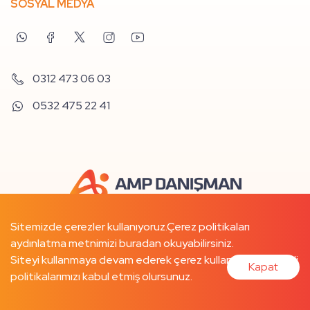
SOSYAL MEDYA
0312 473 06 03
0532 475 22 41
Sitemizde çerezler kullanıyoruz.
Çerez politikaları
aydınlatma metnimizi buradan
okuyabilirsiniz.
Siteyi kullanmaya devam ederek çerez kullanımımızı ve ilgili
Kapat
politikalarımızı kabul etmiş olursunuz.