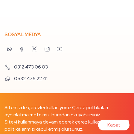
SOSYAL MEDYA
0312 473 06 03
0532 475 22 41
Sitemizde çerezler kullanıyoruz.
Çerez politikaları
aydınlatma metnimizi buradan
okuyabilirsiniz.
Siteyi kullanmaya devam ederek çerez kullanımımızı ve ilgili
Kapat
politikalarımızı kabul etmiş olursunuz.