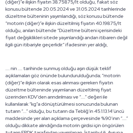
(diğer)”e ilişkin fiyatın 38.75875/lt olduğu, fakat söz
konusu bültende 20.05.2024 ve 31.05.2024 tarihlerinde
düzeltme bülteninin yayımlandığı, söz konusu bültende
“motorin (diğer)”e ilişkin düzeltilmiş fiyatın 40.19875/lt
olduğu, anılan bültende “Düzeltme bülteni içerisindeki
fiyat değişiklikleri sitede yayınlandığı andan itibaren değil
ilgili gün itibariyle geçerlidir.” ifadesinin yer aldığı,
..... nin ..... tarihinde sunmuş olduğu aşırı düşük teklif
açıklamaları göz önünde bulundurulduğunda; “motorin
(diğer)”e ilişkin olarak esas alınması gereken fiyatın
düzeltme bülteninde yayımlanan düzeltilmiş fiyat
üzerinden KDV’den arındırılması ve “.....” değeri ile
kullanılarak “kg”a dönüştürülmesi sonucunda bulunan
tutarın “....” olduğu, bu tutarın da Tebliğ’in 45.1.13.14’üncü
maddesinde yer alan açıklama çerçevesinde %90’ının “.....”
olduğu dikkate alındığında motorin girdisi için öngörülen
tutarın EPDK tarafından yayımlanan, İstanbul ili, Avrupa