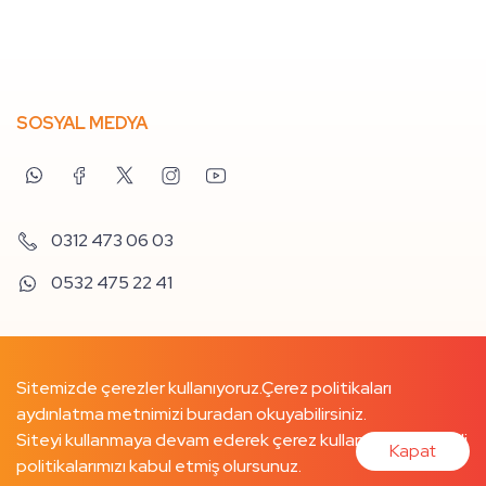
SOSYAL MEDYA
0312 473 06 03
0532 475 22 41
Sitemizde çerezler kullanıyoruz.
Çerez politikaları
aydınlatma metnimizi buradan
okuyabilirsiniz.
Siteyi kullanmaya devam ederek çerez kullanımımızı ve ilgili
Kapat
politikalarımızı kabul etmiş olursunuz.