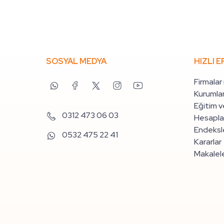
SOSYAL MEDYA
HIZLI E
Firmalar
Kurumlar
Eğitim v
0312 473 06 03
Hesapla
Endeksle
0532 475 22 41
Kararlar
Makalel