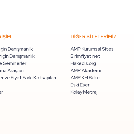
RİŞİM
DİĞER SİTELERİMİZ
 için Danışmanlık
AMP Kurumsal Sitesi
 için Danışmanlık
Birimfiyat.net
e Seminerler
Hakedis.org
ma Araçları
AMP Akademi
r ve Fiyat Farkı Katsayıları
AMP KH Bulut
Eski Eser
er
Kolay Metraj