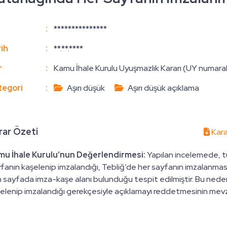
:
***************
ih
:
**.**.****
r
:
Kamu İhale Kurulu Uyuşmazlık Kararı (UY numaralı
tegori
:
Aşırı düşük
Aşırı düşük açıklama
rar Özeti
Kara
mu İhale Kurulu’nun Değerlendirmesi:
Yapılan incelemede, t
fanın kaşelenip imzalandığı, Tebliğ’de her sayfanın imzalanma
 sayfada imza-kaşe alanı bulunduğu tespit edilmiştir. Bu nede
elenip imzalandığı gerekçesiyle açıklamayı reddetmesinin mevzu