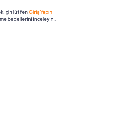
k için lütfen
Giriş Yapın
e bedellerini inceleyin..