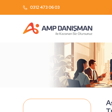
0312 473 06 03
A
T