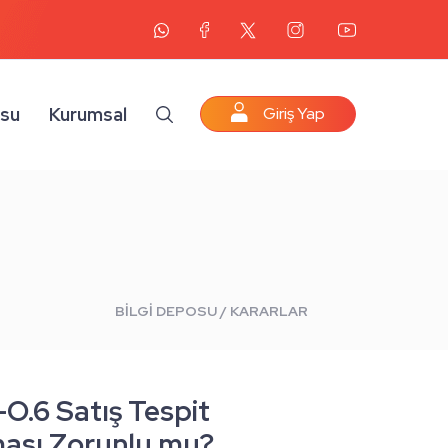
osu
Kurumsal
Giriş Yap
BİLGİ DEPOSU / KARARLAR
-O.6 Satış Tespit
ası Zorunlu mu?