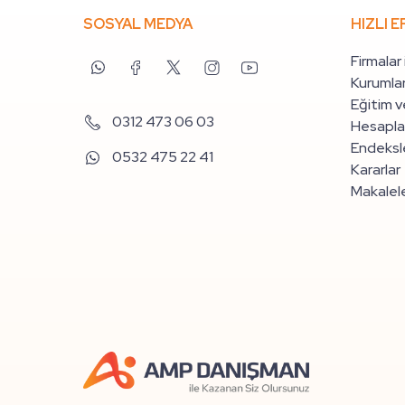
SOSYAL MEDYA
HIZLI E
Firmalar
Kurumlar
Eğitim v
0312 473 06 03
Hesapla
Endeksle
0532 475 22 41
Kararlar
Makalel