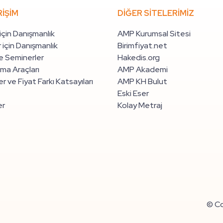
RİŞİM
DİĞER SİTELERİMİZ
 için Danışmanlık
AMP Kurumsal Sitesi
 için Danışmanlık
Birimfiyat.net
e Seminerler
Hakedis.org
ma Araçları
AMP Akademi
r ve Fiyat Farkı Katsayıları
AMP KH Bulut
Eski Eser
er
Kolay Metraj
© Co