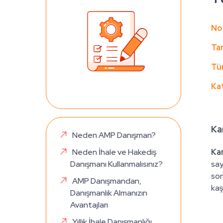
No
Tar
Tü
Ka
Ka
Neden AMP Danışman?
Neden İhale ve Hakediş
Ka
Danışmanı Kullanmalısınız?
say
son
AMP Danışmandan,
kaş
Danışmanlık Almanızın
Avantajları
Yıllık İhale Danışmanlığı