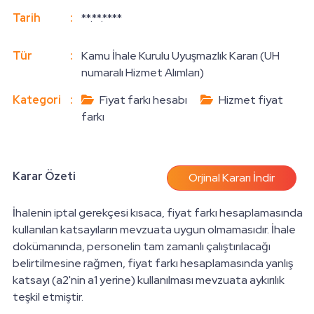
Tarih
:
**.**.****
Tür
:
Kamu İhale Kurulu Uyuşmazlık Kararı (UH
numaralı Hizmet Alımları)
Kategori
:
Fiyat farkı hesabı
Hizmet fiyat
farkı
Karar Özeti
Orjinal Kararı İndir
İhalenin iptal gerekçesi kısaca, fiyat farkı hesaplamasında
kullanılan katsayıların mevzuata uygun olmamasıdır. İhale
dokümanında, personelin tam zamanlı çalıştırılacağı
belirtilmesine rağmen, fiyat farkı hesaplamasında yanlış
katsayı (a2'nin a1 yerine) kullanılması mevzuata aykırılık
teşkil etmiştir.