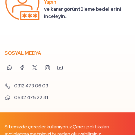
Yapın
ve karar görüntüleme bedellerini
inceleyin..
SOSYAL MEDYA
0312 473 06 03
0532 475 22 41
Sitemizde çerezler kullanıyoruz.
Çerez politikaları
aydınlatma metnimizi buradan
okuyabilirsiniz.