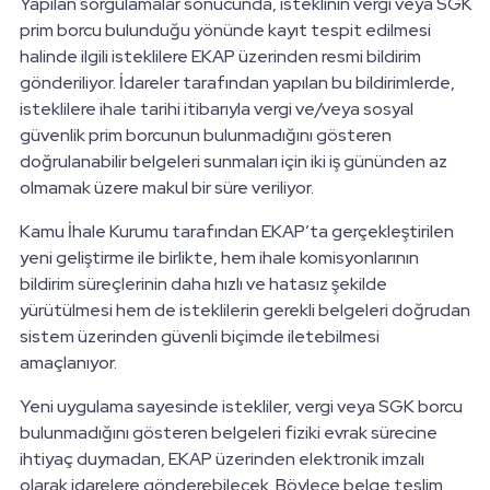
Yapılan sorgulamalar sonucunda, isteklinin vergi veya SGK
prim borcu bulunduğu yönünde kayıt tespit edilmesi
halinde ilgili isteklilere EKAP üzerinden resmi bildirim
gönderiliyor. İdareler tarafından yapılan bu bildirimlerde,
isteklilere ihale tarihi itibarıyla vergi ve/veya sosyal
güvenlik prim borcunun bulunmadığını gösteren
doğrulanabilir belgeleri sunmaları için iki iş gününden az
olmamak üzere makul bir süre veriliyor.
Kamu İhale Kurumu tarafından EKAP’ta gerçekleştirilen
yeni geliştirme ile birlikte, hem ihale komisyonlarının
bildirim süreçlerinin daha hızlı ve hatasız şekilde
yürütülmesi hem de isteklilerin gerekli belgeleri doğrudan
sistem üzerinden güvenli biçimde iletebilmesi
amaçlanıyor.
Yeni uygulama sayesinde istekliler, vergi veya SGK borcu
bulunmadığını gösteren belgeleri fiziki evrak sürecine
ihtiyaç duymadan, EKAP üzerinden elektronik imzalı
olarak idarelere gönderebilecek. Böylece belge teslim