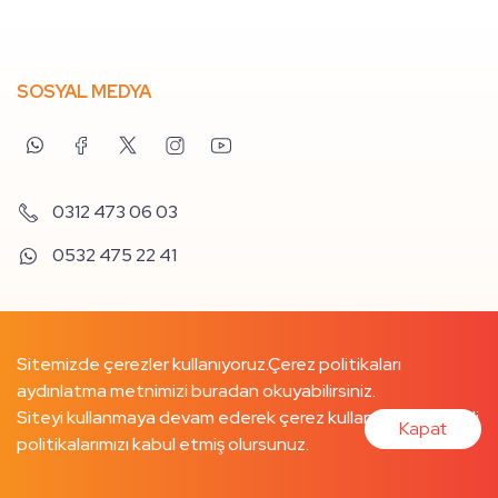
SOSYAL MEDYA
0312 473 06 03
0532 475 22 41
Sitemizde çerezler kullanıyoruz.
Çerez politikaları
aydınlatma metnimizi buradan
okuyabilirsiniz.
Siteyi kullanmaya devam ederek çerez kullanımımızı ve ilgili
Kapat
politikalarımızı kabul etmiş olursunuz.