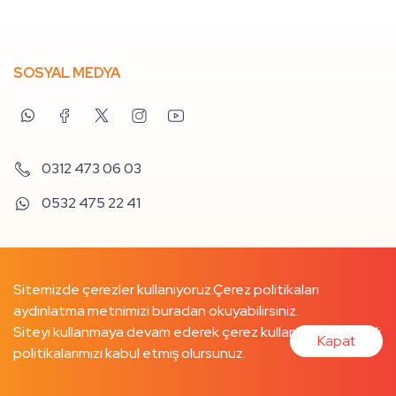
SOSYAL MEDYA
0312 473 06 03
0532 475 22 41
Sitemizde çerezler kullanıyoruz.
Çerez politikaları
aydınlatma metnimizi buradan
okuyabilirsiniz.
Siteyi kullanmaya devam ederek çerez kullanımımızı ve ilgili
Kapat
politikalarımızı kabul etmiş olursunuz.