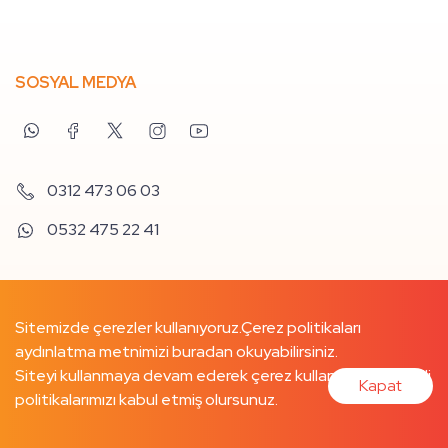
SOSYAL MEDYA
0312 473 06 03
0532 475 22 41
Sitemizde çerezler kullanıyoruz.
Çerez politikaları
aydınlatma metnimizi buradan
okuyabilirsiniz.
Siteyi kullanmaya devam ederek çerez kullanımımızı ve ilgili
Kapat
politikalarımızı kabul etmiş olursunuz.