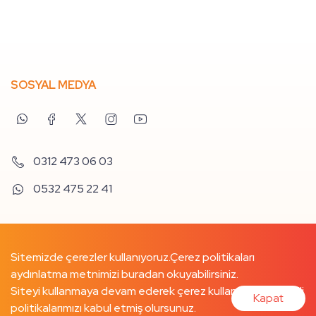
SOSYAL MEDYA
0312 473 06 03
0532 475 22 41
Sitemizde çerezler kullanıyoruz.
Çerez politikaları
aydınlatma metnimizi buradan
okuyabilirsiniz.
Siteyi kullanmaya devam ederek çerez kullanımımızı ve ilgili
Kapat
politikalarımızı kabul etmiş olursunuz.