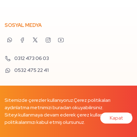
SOSYAL MEDYA
0312 473 06 03
0532 475 22 41
Sitemizde çerezler kullanıyoruz.
Çerez politikaları
aydınlatma metnimizi buradan
okuyabilirsiniz.
Siteyi kullanmaya devam ederek çerez kullanımımızı ve ilgili
Kapat
politikalarımızı kabul etmiş olursunuz.