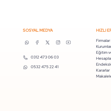
SOSYAL MEDYA
HIZLI E
Firmalar
Kurumlar
Eğitim v
0312 473 06 03
Hesapla
Endeksle
0532 475 22 41
Kararlar
Makalel