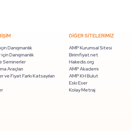
RİŞİM
DİĞER SİTELERİMİZ
 için Danışmanlık
AMP Kurumsal Sitesi
 için Danışmanlık
Birimfiyat.net
e Seminerler
Hakedis.org
ma Araçları
AMP Akademi
r ve Fiyat Farkı Katsayıları
AMP KH Bulut
Eski Eser
er
Kolay Metraj