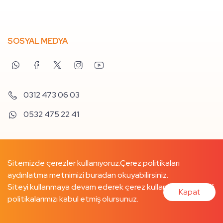
SOSYAL MEDYA
0312 473 06 03
0532 475 22 41
Sitemizde çerezler kullanıyoruz.
Çerez politikaları
aydınlatma metnimizi buradan
okuyabilirsiniz.
Siteyi kullanmaya devam ederek çerez kullanımımızı ve ilgili
Kapat
politikalarımızı kabul etmiş olursunuz.