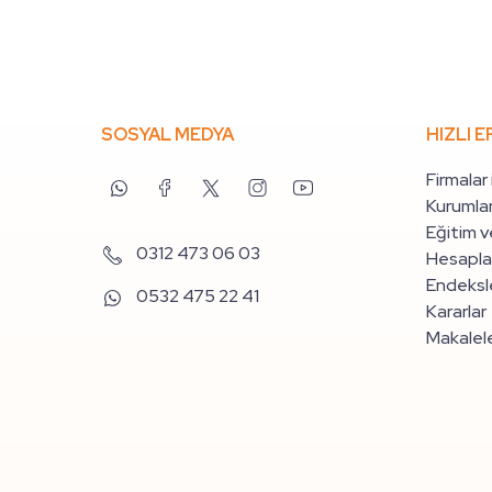
SOSYAL MEDYA
HIZLI E
Firmalar
Kurumlar
Eğitim v
0312 473 06 03
Hesapla
Endeksle
0532 475 22 41
Kararlar
Makalel