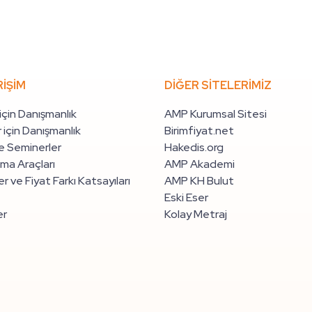
RİŞİM
DİĞER SİTELERİMİZ
 için Danışmanlık
AMP Kurumsal Sitesi
 için Danışmanlık
Birimfiyat.net
e Seminerler
Hakedis.org
ma Araçları
AMP Akademi
r ve Fiyat Farkı Katsayıları
AMP KH Bulut
Eski Eser
er
Kolay Metraj